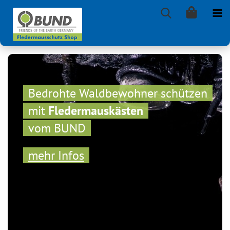
Bedrohte Waldbewohner schützen
mit
Fledermauskästen
vom BUND
mehr Infos