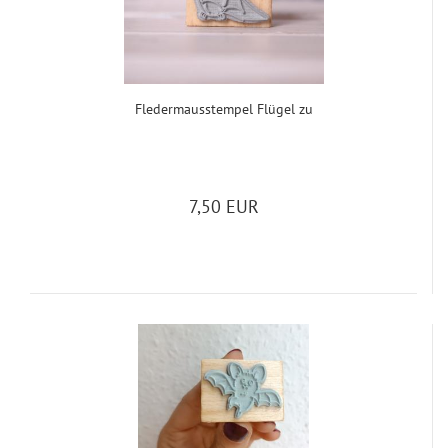
Fle­der­m­aus­stem­pel Flü­gel zu
7,50 EUR