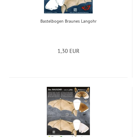
Bas­t­el­bo­gen Brau­nes Lang­ohr
1,30 EUR