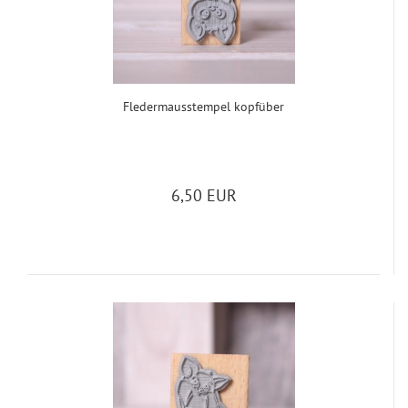
Fle­der­m­aus­stem­pel kopf­über
6,50 EUR