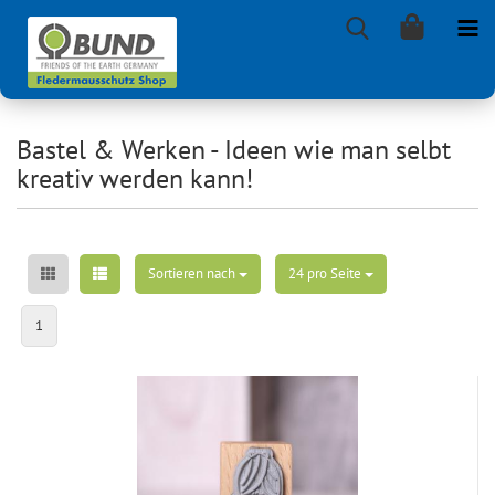
Bastel & Werken - Ideen wie man selbt
kreativ werden kann!
Sortieren nach
Sortieren nach
pro Seite
24 pro Seite
1