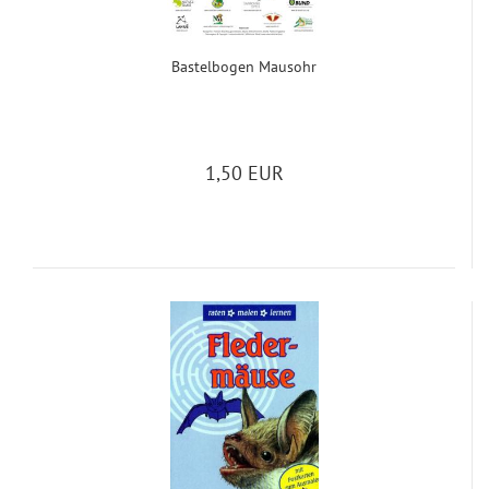
Bas­t­el­bo­gen Maus­ohr
1,50 EUR