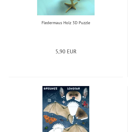
Fle­der­maus Holz 3D Puz­zle
5,90 EUR