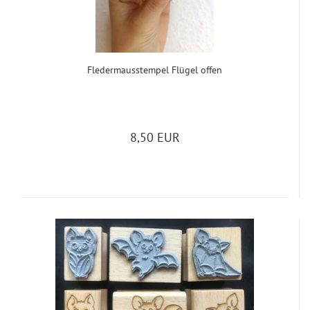
Fle­der­m­aus­stem­pel Flü­gel offen
8,50 EUR