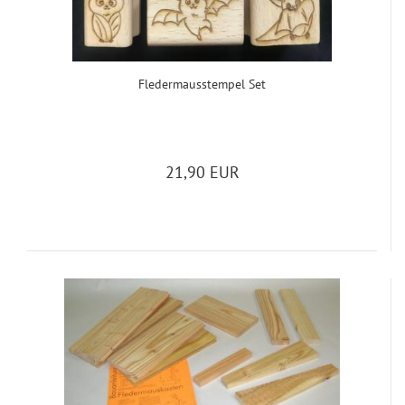
Fle­der­m­aus­stem­pel Set
21,90 EUR