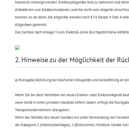
Hausmüll entsorgt werden. Elektro(alt)geräte sind zu sammeln und kön
Altbatterien und Altakkumulatoren, welche nicht vom Altgerät umschlo
trennen, es sei denn, die Altgeräte werden nach § 14 Absatz 4 Satz 4 od
Altgeräten getrennt.
Das Symbol nach Anlage 3 zum ElektroG (eine durchgestrichene Abfallto
2. Hinweise zu der Möglichkeit der Rü
a) Rückgabe/Abholung bei Kauf eines Neugeräts und Auslieferung an pri
Wenn Sie bei dem Vertreiber ein neues Elektro- oder Elektronikgerät kau
neue Gerät in einen privaten Haushalt liefern lassen, erfolgt die Rückg
Transportunternehmen übergeben.
Wenn der Vertrieb des neuen Gerätes nur unter Verwendung von Fernkommu
der Kategorie 1 (Wärmeüberträger), 2 (Bildschirme, Monitore, Geräte m