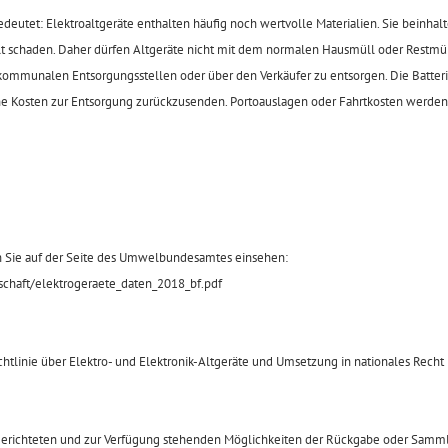
eutet: Elektroaltgeräte enthalten häufig noch wertvolle Materialien. Sie beinhalt
schaden. Daher dürfen Altgeräte nicht mit dem normalen Hausmüll oder Restmüll
 kommunalen Entsorgungsstellen oder über den Verkäufer zu entsorgen. Die Batter
 Kosten zur Entsorgung zurückzusenden. Portoauslagen oder Fahrtkosten werden je
n Sie auf der Seite des Umwelbundesamtes einsehen:
haft/elektrogeraete_daten_2018_bf.pdf
chtlinie über Elektro- und Elektronik-Altgeräte und Umsetzung in nationales Rech
ingerichteten und zur Verfügung stehenden Möglichkeiten der Rückgabe oder Sam