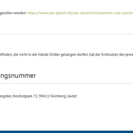
fgerufen werden:
https://www.ear-system.de/ear-verzeichnis/sammel-und-rueckn
den, die nicht in die Hände Dritter gelangen dürfen, hat der Endnutzer des jewei
rungsnummer
gister, Nordostpark 72, 90411 Nürnberg, lautet: