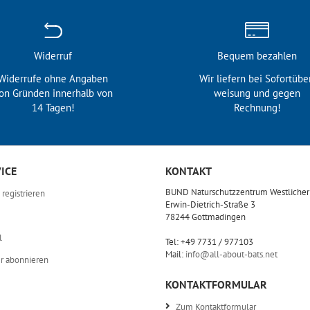
Widerruf
Bequem bezahlen
Widerrufe ohne Angaben
Wir liefern bei Sofortübe
on Gründen innerhalb von
weisung und gegen
14 Tagen!
Rechnung!
ICE
KONTAKT
BUND Naturschutzzentrum Westliche
registrieren
Erwin-Dietrich-Straße 3
78244 Gottmadingen
l
Tel: +49 7731 / 977103
Mail:
info@all-about-bats.net
r abonnieren
KONTAKTFORMULAR
Zum Kontaktformular