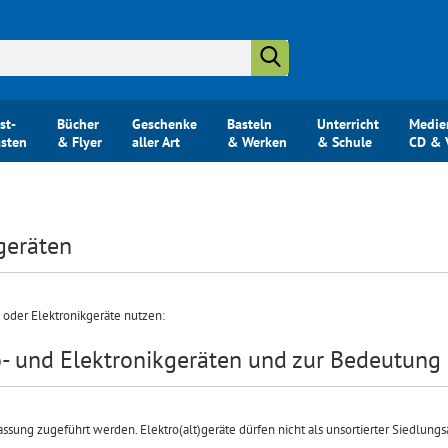
Suche...
st-
Bücher
Geschenke
Basteln
Unterricht
Medie
ästen
& Flyer
aller Art
& Werken
& Schule
CD & 
geräten
 oder Elektronikgeräte nutzen:
ro- und Elektronikgeräten und zur Bedeutun
ssung zugeführt werden. Elektro(alt)geräte dürfen nicht als unsortierter Siedlungs