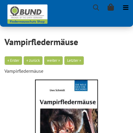
Vampirfledermäuse
« Erster
« zurück
weiter »
Letzter »
Vam­pir­fle­der­mäu­se