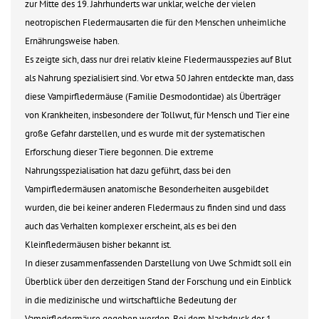
zur Mitte des 19. Jahrhunderts war unklar, welche der vielen
neotropischen Fledermausarten die für den Menschen unheimliche
Ernährungsweise haben.
Es zeigte sich, dass nur drei relativ kleine Fledermausspezies auf Blut
als Nahrung spezialisiert sind. Vor etwa 50 Jahren entdeckte man, dass
diese Vampirfledermäuse (Familie Desmodontidae) als Überträger
von Krankheiten, insbesondere der Tollwut, für Mensch und Tier eine
große Gefahr darstellen, und es wurde mit der systematischen
Erforschung dieser Tiere begonnen. Die extreme
Nahrungsspezialisation hat dazu geführt, dass bei den
Vampirfledermäusen anatomische Besonderheiten ausgebildet
wurden, die bei keiner anderen Fledermaus zu finden sind und dass
auch das Verhalten komplexer erscheint, als es bei den
Kleinfledermäusen bisher bekannt ist.
In dieser zusammenfassenden Darstellung von Uwe Schmidt soll ein
Überblick über den derzeitigen Stand der Forschung und ein Einblick
in die medizinische und wirtschaftliche Bedeutung der
Vampirfledermäuse gegeben werden. Bei dem Nachdruck der 1.