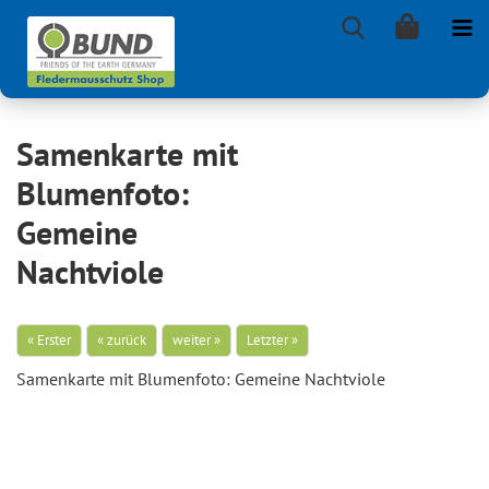
Samenkarte mit
Blumenfoto:
Gemeine
Nachtviole
« Erster
« zurück
weiter »
Letzter »
Sa­men­kar­te mit Blu­men­fo­to: Ge­mei­ne Nacht­vio­le