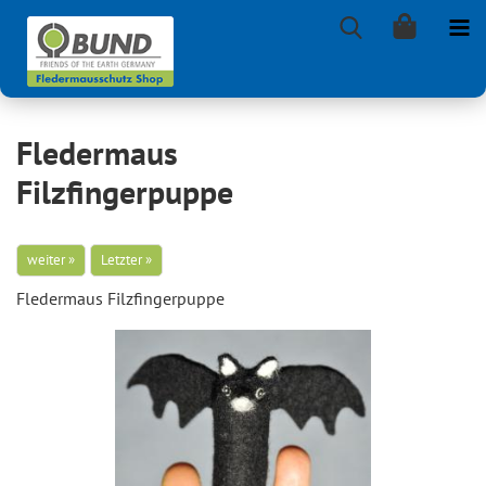
Fledermaus
Filzfingerpuppe
weiter »
Letzter »
Fle­der­maus Filz­fin­ger­pup­pe