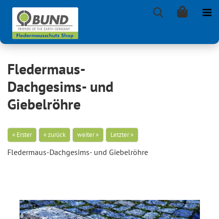
Fledermaus-
Dachgesims- und
Giebelröhre
« Erster
« zurück
weiter »
Letzter »
Fledermaus-​Dachgesims- und Gie­bel­röh­re