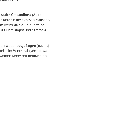
m «Aalte Gmaandhus» (Altes
n Kolonie des Grossen Mausohrs
rz-weiss, da die Beleuchtung
res Licht abgibt und damit die
 entweder ausgeflogen (nachts),
tellt. Im Winterhalbjahr - etwa
r warmen Jahreszeit beobachten.