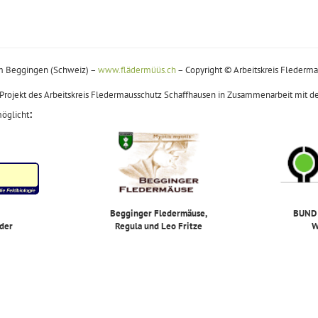
m Beggingen (Schweiz) –
www.flädermüüs.ch
– Copyright © Arbeitskreis Flederma
Projekt des Arbeitskreis Fledermausschutz Schaffhausen in Zusammenarbeit mit de
:
möglicht
Begginger Fledermäuse,
BUND 
lder
Regula und Leo Fritze
W