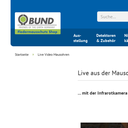
Aus-
Detektoren
Ni
stellung
& Zubehör
k
»
Startseite
Live Video Mausohren
Live aus der Maus
... mit der Infrarotkame