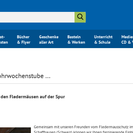
Suche...
st-
Bücher
Geschenke
Basteln
Unterricht
Medie
ästen
& Flyer
aller Art
& Werken
& Schule
CD & 
ohrwochenstube ...
ra den Fledermäusen auf der Spur
Gemeinsam mit unseren Freunden vom Fledermausschutz im
Schaffhausen (Schweiz) können wir Ihnen faszinierende Einbl