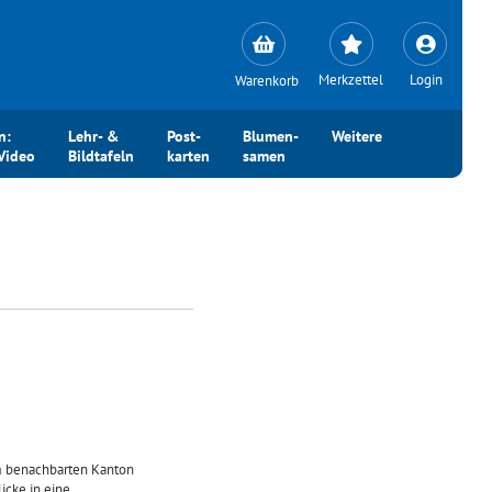
Merkzettel
Login
Warenkorb
n:
Lehr- &
Post-
Blumen-
Weitere
Video
Bildtafeln
karten
samen
 benachbarten Kanton
icke in eine