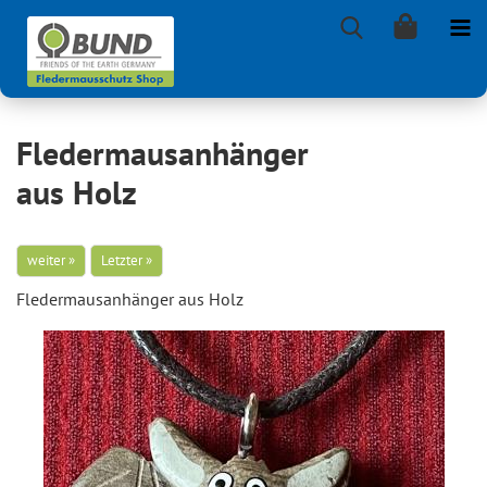
Fledermausanhänger
aus Holz
weiter »
Letzter »
Fle­der­maus­an­hän­ger aus Holz