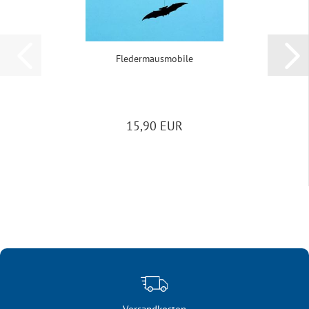
Fle­der­maus­mo­bi­le
15,90 EUR