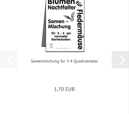
Sa­men­mi­schung für 3-4 Qua­drat­me­ter
1,70 EUR