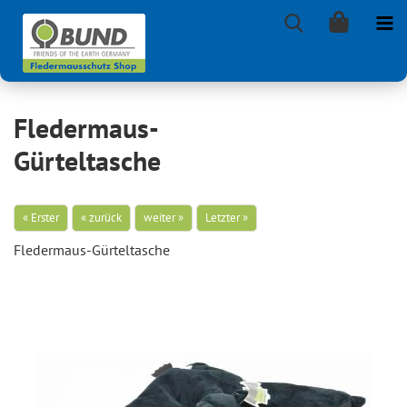
Fledermaus-
Gürteltasche
« Erster
« zurück
weiter »
Letzter »
Fledermaus-​Gürteltasche