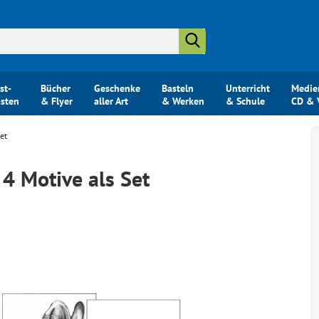
Suche...
st-
Bücher
Geschenke
Basteln
Unterricht
Medie
ästen
& Flyer
aller Art
& Werken
& Schule
CD & 
Set
 4 Motive als Set