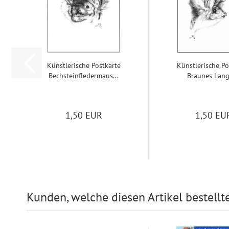
Künst­le­ri­sche Post­kar­te
Künst­le­ri­sche Po
Bech­stein­fle­der­maus...
Brau­nes Lang
1,50 EUR
1,50 EU
Kunden, welche diesen Artikel bestellt