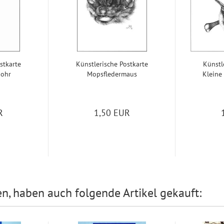
st­kar­te
Künst­le­ri­sche Post­kar­te
Künst­le
­ohr
Mops­fle­der­maus
Klei­ne 
R
1,50 EUR
en, haben auch folgende Artikel gekauft: