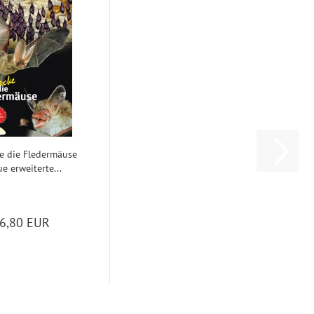
e die Fle­der­mäu­se
e er­wei­ter­te...
6,80 EUR