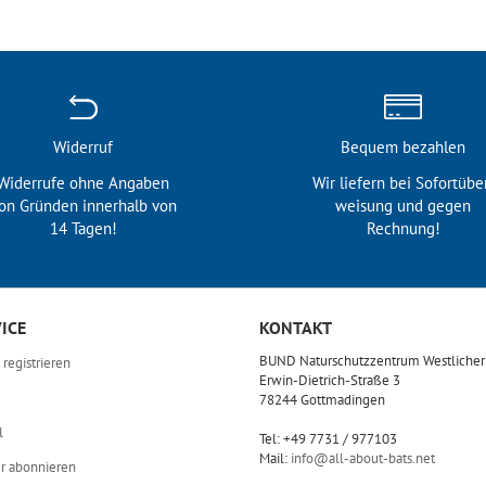
Widerruf
Bequem bezahlen
Widerrufe ohne Angaben
Wir liefern bei Sofortübe
on Gründen innerhalb von
weisung und gegen
14 Tagen!
Rechnung!
ICE
KONTAKT
BUND Naturschutzzentrum Westliche
registrieren
Erwin-Dietrich-Straße 3
78244 Gottmadingen
l
Tel: +49 7731 / 977103
Mail:
info@all-about-bats.net
r abonnieren