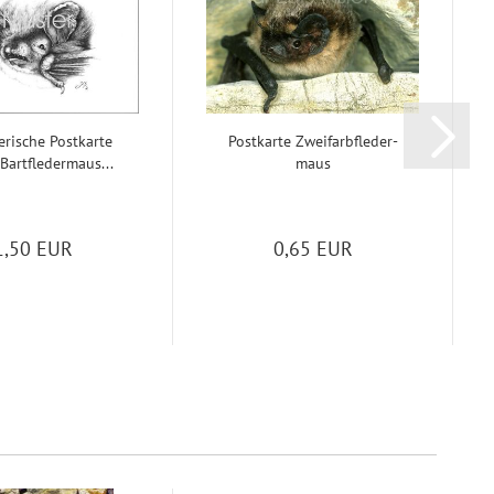
­ri­sche Post­kar­te
Post­kar­te Zwei­farb­fle­der­
Bart­fle­der­maus...
maus
1,50 EUR
0,65 EUR