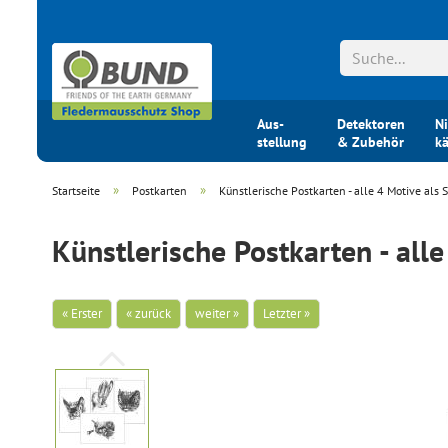
Aus-
Detektoren
Ni
stellung
& Zubehör
k
»
»
Startseite
Postkarten
Künstlerische Postkarten - alle 4 Motive als 
Künstlerische Postkarten - alle
« Erster
« zurück
weiter »
Letzter »