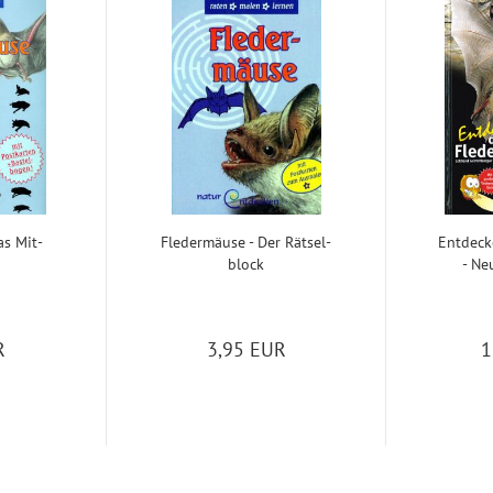
Das Mit­
Fle­der­mäu­se - Der Rät­sel­
Ent­de­ck
block
- Neu
R
3,95 EUR
1