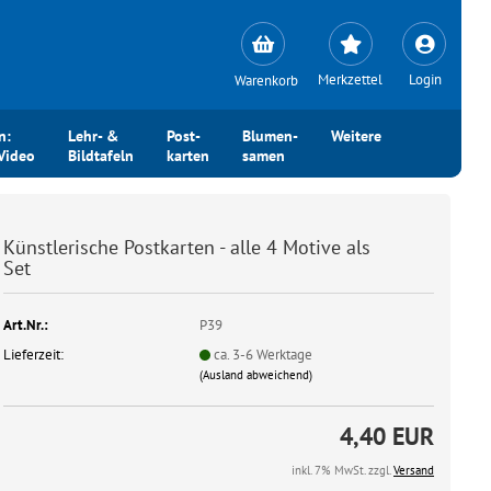
Merkzettel
Login
Warenkorb
n:
Lehr- &
Post-
Blumen-
Weitere
Video
Bildtafeln
karten
samen
Künst­le­ri­sche Post­kar­ten - alle 4 Mo­ti­ve als
Set
Art.Nr.:
P39
Lieferzeit:
ca. 3-6 Werktage
(Ausland abweichend)
4,40 EUR
inkl. 7% MwSt. zzgl.
Versand