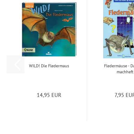
WILD! Die Fle­der­maus
Fle­der­mäu­se - 
mach­heft
14,95 EUR
7,95 EU