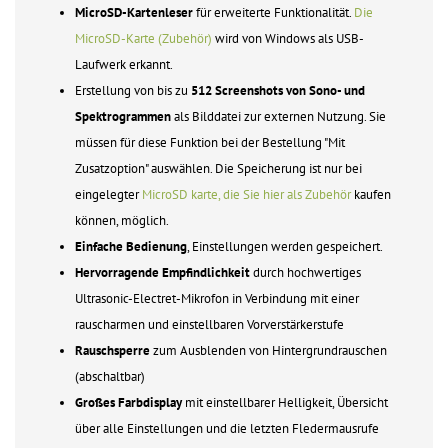
MicroSD-Kartenleser
für erweiterte Funktionalität.
Die
MicroSD-Karte (Zubehör)
wird von Windows als USB-
Laufwerk erkannt.
Erstellung von bis zu
512 Screenshots von Sono- und
Spektrogrammen
als Bilddatei zur externen Nutzung. Sie
müssen für diese Funktion bei der Bestellung "Mit
Zusatzoption" auswählen. Die Speicherung ist nur bei
eingelegter
MicroSD karte, die Sie hier als Zubehör
kaufen
können, möglich.
Einfache Bedienung
, Einstellungen werden gespeichert.
Hervorragende Empfindlichkeit
durch hochwertiges
Ultrasonic-Electret-Mikrofon in Verbindung mit einer
rauscharmen und einstellbaren Vorverstärkerstufe
Rauschsperre
zum Ausblenden von Hintergrundrauschen
(abschaltbar)
Großes Farbdisplay
mit einstellbarer Helligkeit, Übersicht
über alle Einstellungen und die letzten Fledermausrufe