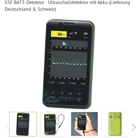
SSF BAT3-​Detektor - Ul­tra­schall­de­tek­tor mit Akku (Lie­fe­rung
Deutsch­land & Schweiz)