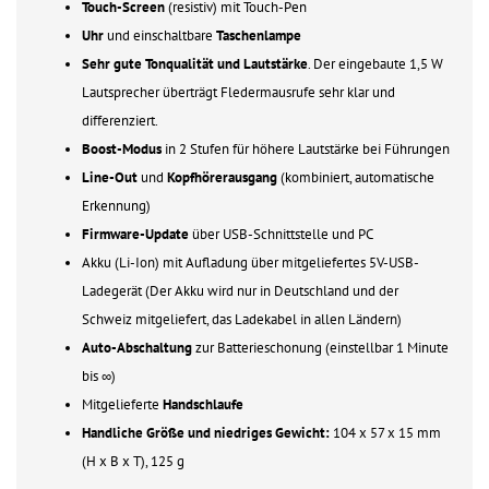
Touch-Screen
(resistiv) mit Touch-Pen
Uhr
und einschaltbare
Taschenlampe
Sehr gute Tonqualität und Lautstärke
. Der eingebaute 1,5 W
Lautsprecher überträgt Fledermausrufe sehr klar und
differenziert.
Boost-Modus
in 2 Stufen für höhere Lautstärke bei Führungen
Line-Out
und
Kopfhörerausgang
(kombiniert, automatische
Erkennung)
Firmware-Update
über USB-Schnittstelle und PC
Akku (Li-Ion) mit Aufladung über mitgeliefertes 5V-USB-
Ladegerät (Der Akku wird nur in Deutschland und der
Schweiz mitgeliefert, das Ladekabel in allen Ländern)
Auto-Abschaltung
zur Batterieschonung (einstellbar 1 Minute
bis ∞)
Mitgelieferte
Handschlaufe
Handliche Größe und niedriges Gewicht:
104 x 57 x 15 mm
(H x B x T), 125 g