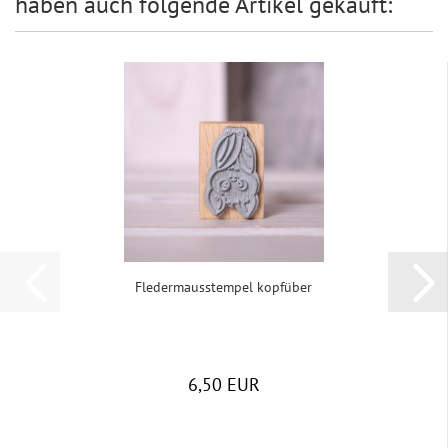
haben auch folgende Artikel gekauft:
Fle­der­m­aus­stem­pel kopf­über
6,50 EUR